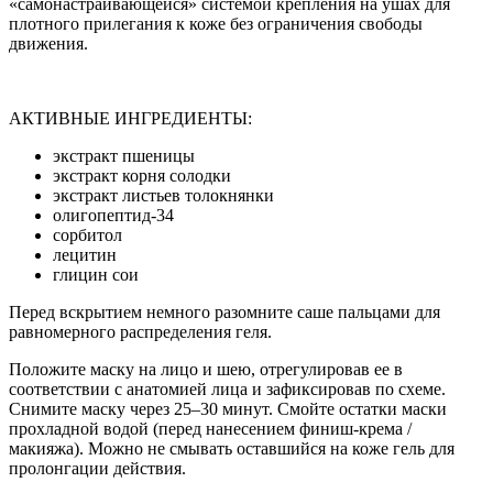
«самонастраивающейся» системой крепления на ушах для
плотного прилегания к коже без ограничения свободы
движения.
АКТИВНЫЕ ИНГРЕДИЕНТЫ:
экстракт пшеницы
экстракт корня солодки
экстракт листьев толокнянки
олигопептид-34
сорбитол
лецитин
глицин сои
Перед вскрытием немного разомните саше пальцами для
равномерного распределения геля.
Положите маску на лицо и шею, отрегулировав ее в
соответствии с анатомией лица и зафиксировав по схеме.
Снимите маску через 25–30 минут. Смойте остатки маски
прохладной водой (перед нанесением финиш-крема /
макияжа). Можно не смывать оставшийся на коже гель для
пролонгации действия.