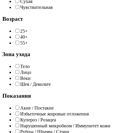
Сухая
Чувствительная
Возраст
25+
40+
55+
Зона ухода
Тело
Лицо
Веки
Шея / Декольте
Показания
Акне / Постакне
Избыточные жировые отложения
Купероз / Розацеа
Нарушенный микробиом / Иммунитет кожи
Рубцы / Шрамы / Стрии