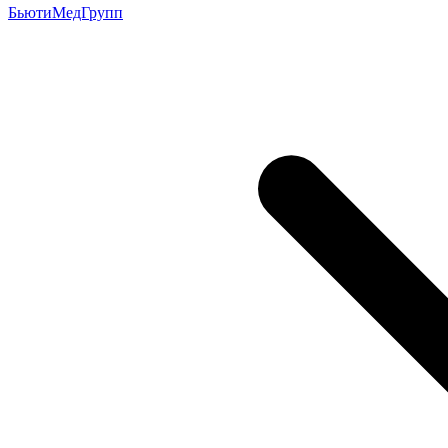
БьютиМедГрупп