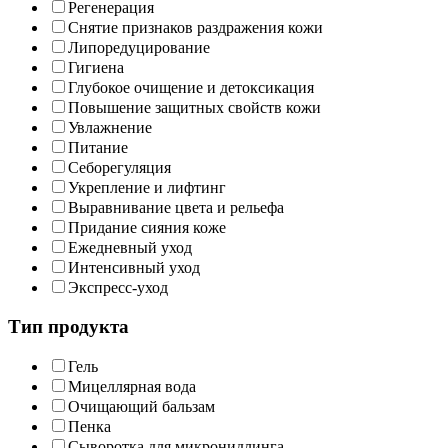
Регенерация
Снятие признаков раздражения кожи
Липоредуцирование
Гигиена
Глубокое очищение и детоксикация
Повышение защитных свойств кожи
Увлажнение
Питание
Себорегуляция
Укрепление и лифтинг
Выравнивание цвета и рельефа
Придание сияния коже
Ежедневный уход
Интенсивный уход
Экспресс-уход
Тип продукта
Гель
Мицеллярная вода
Очищающий бальзам
Пенка
Сыворотка для микронидлинга