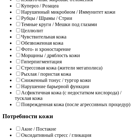
Купероз / Розацеа
Нарушенный микробиом / Иммунитет кожи
Рубцы / Шрамы / Стрии
Темные круги / Мешки под глазами
Целлюлит
Чувствительная кожа
Обезвоженная кожа
Фото- и хроностарение
Морщины / дряблость кожи
Гиперпигментация
Стрессовая кожа (жители мегаполиса)
Рыхлая / пористая кожа
Сниженный тонус / тургор кожи
Нарушение барьерной функции
Асфиктичная кожа (с недостатком кислорода) /
тусклая кожа
Поврежденная кожа (после агрессивных процедур)
Потребности кожи
Акне / Постакне
Оксидативный стресс / гликация