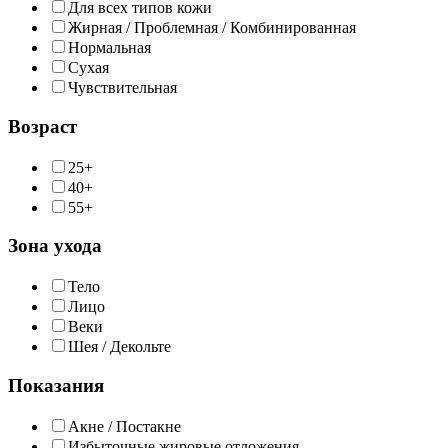
Для всех типов кожи
Жирная / Проблемная / Комбинированная
Нормальная
Сухая
Чувствительная
Возраст
25+
40+
55+
Зона ухода
Тело
Лицо
Веки
Шея / Декольте
Показания
Акне / Постакне
Избыточные жировые отложения