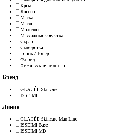
Крем
Лосьон
Маска
Масло
Молочко
Массажные средства
Скраб
Сыворотка
Тоник / Тонер
Флюид
Химические пилинги
Бренд
GLACÉE Skincare
ISSEIMI
Линия
GLACÉE Skincare Man Line
ISSEIMI Base
ISSEIMI MD